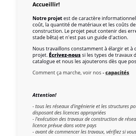
L'Administration prend les mesures techniquement d
Accueillir!
contre l'accès non autorisé ou accidentel, la destruct
les Informations publiées par l'Utilisateur dans le d
Notre projet
est de caractère informationnel
coût, la quantité de matériaux et les coûts 
construction. Le projet peut contenir des err
stade bêta) et n'est pas un guide d'action.
Nous pouvons facturer au vendeur une petite commiss
vous le faites, nous l'apprécions vraiment!
Nous travaillons constamment à élargir et à
projet.
Écrivez-nous
si les types de travaux
Am-buider.com est membre des programmes d'affiliat
catalogue et nous les ajouterons dès que pos
les moyens de gagner des frais de publicité par le
d'Amazon.com, Inc. ou de ses filiales.
Comment ça marche, voir nos
-
capacités
Am-buider.com est membre du programme Amazon EU 
gagner des frais de publicité grâce à des publicités 
Attention!
En tant que partenaire d'Alphabet Inc. et d'Amazon,
- tous les réseaux d'ingénierie et les structures 
L'Administration n'est pas responsable des éventuel
disposant des licences appropriées
techniques éventuels dans le fonctionnement du Sit
- l'exécution des travaux de construction de rése
licence prévue dans votre pays
L’ignorance des Conditions n’exonère pas l’Utilisat
- avant de commencer les travaux, vérifiez si vou
d’utilisation du Site et une circonstance aggravante.