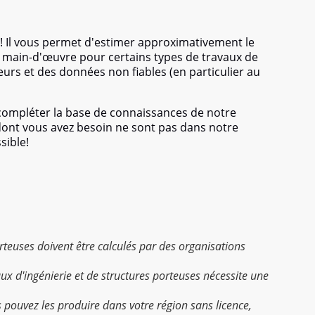
isponibles afin d'assurer la protection des données personn
ion, la modification et la distribution, ainsi que contre d'au
omaine public sur le Site.
! Il vous permet d'estimer approximativement le
de main-d'œuvre pour certains types de travaux de
Dénégation de responsabilité
eurs et des données non fiables (en particulier au
ion si vous décidez d'effectuer un achat via l'un de nos li
 compléter la base de connaissances de notre
 dont vous avez besoin ne sont pas dans notre
ion Alphabet Inc., Amazon Services LLC, un programme d'af
sible!
 biais de publicités et de liens vers Amazon.com. Amazon e
Associates, un programme de publicité d'affiliation con
et des liens vers Amazon.
 nous gagnons des achats et de la publicité pertinents.
porteuses doivent être calculés par des organisations
les interruptions dans le fonctionnement du Site, du manqu
e.
aux d'ingénierie et de structures porteuses nécessite une
eur de sa responsabilité pour violation des Conditions et co
s pouvez les produire dans votre région sans licence,