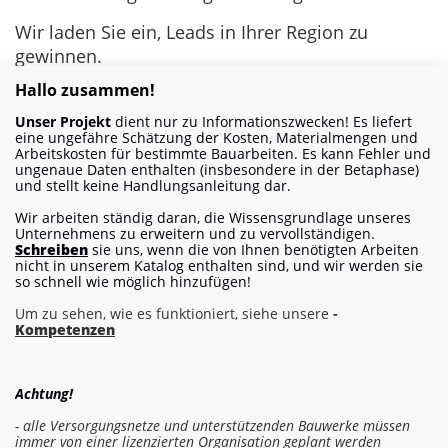
Wir laden Sie ein, Leads in Ihrer Region zu
gewinnen.
Hallo zusammen!
Möchten Sie unser Partner
Unser Projekt
dient nur zu Informationszwecken! Es liefert
eine ungefähre Schätzung der Kosten, Materialmengen und
werden?
Arbeitskosten für bestimmte Bauarbeiten. Es kann Fehler und
ungenaue Daten enthalten (insbesondere in der Betaphase)
und stellt keine Handlungsanleitung dar.
Nach der Registrierung bieten wir Ihnen fertige
Wir arbeiten ständig daran, die Wissensgrundlage unseres
Werbepakete für Ihre Dienstleistungen und
Unternehmens zu erweitern und zu vervollständigen.
Schreiben
sie uns, wenn die von Ihnen benötigten Arbeiten
Produkte an – für die von Ihnen gewählte Region
nicht in unserem Katalog enthalten sind, und wir werden sie
und die ausgewählten Bereiche, in denen Sie Ihre
so schnell wie möglich hinzufügen!
Zielgruppe erreichen.
Um zu sehen, wie es funktioniert, siehe unsere
-
Kompetenzen
Angebot senden
Achtung!
- alle Versorgungsnetze und unterstützenden Bauwerke müssen
immer von einer lizenzierten Organisation geplant werden