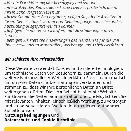
- für die Durchführung von Versorgungsnetzen und
unterstützenden Bauwerken ist eine Lizenz erforderlich, die in
Ihrem Land vorgeschrieben ist
- bevor Sie mit dem Bau beginnen, prüfen Sie, ob die Arbeiten in
Ihrem Gebiet ohne Lizenzen und Genehmigungen oder besondere
Ausbildung ausgeführt werden können
- befolgen Sie die Bauvorschriften und -bestimmungen Ihres
Landes
- befolgen Sie stets die Anweisungen des Herstellers für die von
Ihnen verwendeten Materialien, Werkzeuge und Arbeitsverfahren
In die Kostenschätzung einloggen
Wir schätzen Ihre Privatsphäre
Diese Website verwendet Cookies und andere Technologien,
Arbeit bestellen
um technische Daten von Besuchern zu sammeln. Durch die
weitere Nutzung dieser Website erklären Sie sich automatisch
mit unserer Datenschutzerklärung einverstanden und
stimmen zu, dass wir Ihre persönlichen Daten an Dritte
weitergeben dürfen. Dies ermöglicht bestimmte Website-
info@am-builder.com
Funktionen, die Systemadministration und die Möglichkeit, Sie
mit relevanten Inhalten, einschließlich Werbung, zu versorgen
Helfen Sie dem Projekt
und zu personalisieren. Weitere Informationen entnehmen
Sie bitte unserer
Katalog
Über das Projekt
Für Partner
Nutzungsbedingungen
und
Kontakte
Datenschutz- und Cookie-Richtlinie.