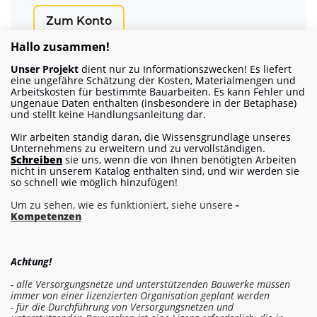
Zum Konto
Hallo zusammen!
Unser Projekt
dient nur zu Informationszwecken! Es liefert
eine ungefähre Schätzung der Kosten, Materialmengen und
Arbeitskosten für bestimmte Bauarbeiten. Es kann Fehler und
ungenaue Daten enthalten (insbesondere in der Betaphase)
und stellt keine Handlungsanleitung dar.
Wir arbeiten ständig daran, die Wissensgrundlage unseres
Unternehmens zu erweitern und zu vervollständigen.
Projekt unterstützen
Schreiben
sie uns, wenn die von Ihnen benötigten Arbeiten
nicht in unserem Katalog enthalten sind, und wir werden sie
Erfahren Sie, wie Sie AM-Builder und seine
so schnell wie möglich hinzufügen!
Entwicklung unterstützen können.
Um zu sehen, wie es funktioniert, siehe unsere
-
Kompetenzen
Projekt helfen
Achtung!
- alle Versorgungsnetze und unterstützenden Bauwerke müssen
immer von einer lizenzierten Organisation geplant werden
- für die Durchführung von Versorgungsnetzen und