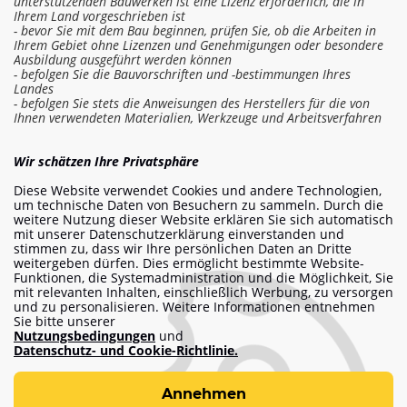
unterstützenden Bauwerken ist eine Lizenz erforderlich, die in
Ihrem Land vorgeschrieben ist
- bevor Sie mit dem Bau beginnen, prüfen Sie, ob die Arbeiten in
Ihrem Gebiet ohne Lizenzen und Genehmigungen oder besondere
Ausbildung ausgeführt werden können
- befolgen Sie die Bauvorschriften und -bestimmungen Ihres
Landes
- befolgen Sie stets die Anweisungen des Herstellers für die von
Ihnen verwendeten Materialien, Werkzeuge und Arbeitsverfahren
In die Kostenschätzung einloggen
Wir schätzen Ihre Privatsphäre
Diese Website verwendet Cookies und andere Technologien,
Arbeit bestellen
um technische Daten von Besuchern zu sammeln. Durch die
weitere Nutzung dieser Website erklären Sie sich automatisch
mit unserer Datenschutzerklärung einverstanden und
stimmen zu, dass wir Ihre persönlichen Daten an Dritte
weitergeben dürfen. Dies ermöglicht bestimmte Website-
info@am-builder.com
Funktionen, die Systemadministration und die Möglichkeit, Sie
mit relevanten Inhalten, einschließlich Werbung, zu versorgen
Helfen Sie dem Projekt
und zu personalisieren. Weitere Informationen entnehmen
Sie bitte unserer
Katalog
Über das Projekt
Für Partner
Nutzungsbedingungen
und
Kontakte
Datenschutz- und Cookie-Richtlinie.
Nutzungsbedingungen
Annehmen
Datenschutz- und Cookie-Richtlinie