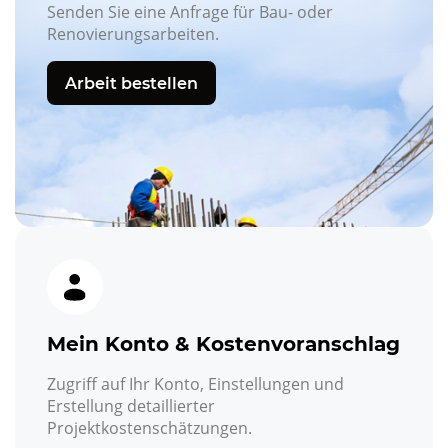
Senden Sie eine Anfrage für Bau- oder
Renovierungsarbeiten.
Arbeit bestellen
Mein Konto & Kostenvoranschlag
Zugriff auf Ihr Konto, Einstellungen und
Erstellung detaillierter
Projektkostenschätzungen.