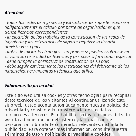
Atención!
- todas las redes de ingeniería y estructuras de soporte requieren
obligatoriamente el cálculo por parte de organizaciones que
tienen licencias correspondientes
- la ejecución de los trabajos de la construcción de las redes de
ingeniería y las estructuras de soporte requiere la licencia
prevista en su país
- antes de iniciar los trabajos, compruebe si pueden realizarse en
su zona sin necesidad de licencias y permisos o formación especial
- debe cumplir la normativa de construcción de su país
- debe seguir estrictamente las instrucciones del fabricante de los
Iniciar sesión en el presupuesto
materiales, herramientas y técnicas que utilice
Solicitar trabajo
Valoramos Su privacidad
Este sitio web utiliza cookies y otras tecnologías para recopilar
datos técnicos de los visitantes Al continuar utilizando este
sitio web, usted acepta automáticamente nuestra política de
info@am-builder.com
privacidad y consiente la transferencia de sus datos
personales a terceros. Esto habilita ciertas funciones del sitio
Ayuda al proyecto
web, la administración del sistema y la capacidad de
personalizar y brindarle contenidos relevantes, incluida la
Catalogar
Sobre el proyecto
Para socios
publicidad. Para obtener más información, consulte nuestra
Contactos
Términos de Uso
y
Política de privacidad y cookies.