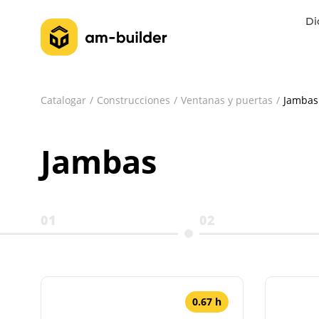
Di
Catalogar
Construcciones
Ventanas y puertas
Jambas
Jambas
01
02
0.67 h