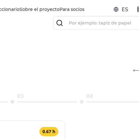
ccionario
Sobre el proyecto
Para socios
ES
03
04
0.67 h