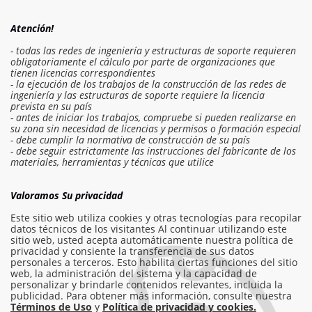
Atención!
- todas las redes de ingeniería y estructuras de soporte requieren
obligatoriamente el cálculo por parte de organizaciones que
tienen licencias correspondientes
- la ejecución de los trabajos de la construcción de las redes de
ingeniería y las estructuras de soporte requiere la licencia
prevista en su país
- antes de iniciar los trabajos, compruebe si pueden realizarse en
su zona sin necesidad de licencias y permisos o formación especial
- debe cumplir la normativa de construcción de su país
- debe seguir estrictamente las instrucciones del fabricante de los
Iniciar sesión en el presupuesto
materiales, herramientas y técnicas que utilice
Solicitar trabajo
Valoramos Su privacidad
Este sitio web utiliza cookies y otras tecnologías para recopilar
datos técnicos de los visitantes Al continuar utilizando este
sitio web, usted acepta automáticamente nuestra política de
info@am-builder.com
privacidad y consiente la transferencia de sus datos
personales a terceros. Esto habilita ciertas funciones del sitio
Ayuda al proyecto
web, la administración del sistema y la capacidad de
personalizar y brindarle contenidos relevantes, incluida la
Catalogar
Sobre el proyecto
Para socios
publicidad. Para obtener más información, consulte nuestra
Contactos
Términos de Uso
y
Política de privacidad y cookies.