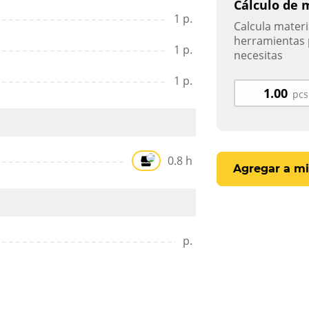
Cálculo de 
1 p.
Calcula materi
herramientas 
1 p.
necesitas
1 p.
pcs
0.8 h
Agregar a mi
p.