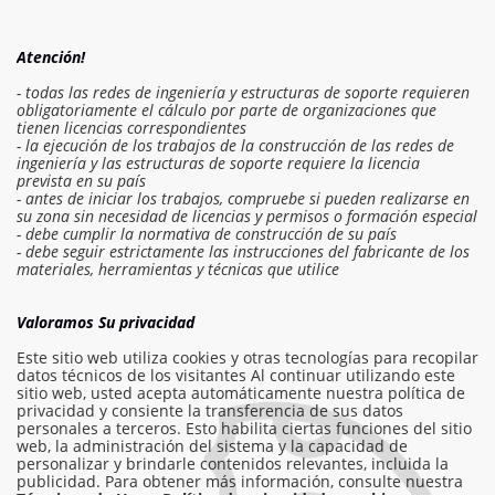
Atención!
- todas las redes de ingeniería y estructuras de soporte requieren
obligatoriamente el cálculo por parte de organizaciones que
tienen licencias correspondientes
- la ejecución de los trabajos de la construcción de las redes de
ingeniería y las estructuras de soporte requiere la licencia
prevista en su país
- antes de iniciar los trabajos, compruebe si pueden realizarse en
su zona sin necesidad de licencias y permisos o formación especial
- debe cumplir la normativa de construcción de su país
- debe seguir estrictamente las instrucciones del fabricante de los
Iniciar sesión en el presupuesto
materiales, herramientas y técnicas que utilice
Solicitar trabajo
Valoramos Su privacidad
Este sitio web utiliza cookies y otras tecnologías para recopilar
datos técnicos de los visitantes Al continuar utilizando este
sitio web, usted acepta automáticamente nuestra política de
info@am-builder.com
privacidad y consiente la transferencia de sus datos
personales a terceros. Esto habilita ciertas funciones del sitio
Ayuda al proyecto
web, la administración del sistema y la capacidad de
personalizar y brindarle contenidos relevantes, incluida la
Catalogar
Sobre el proyecto
Para socios
publicidad. Para obtener más información, consulte nuestra
Contactos