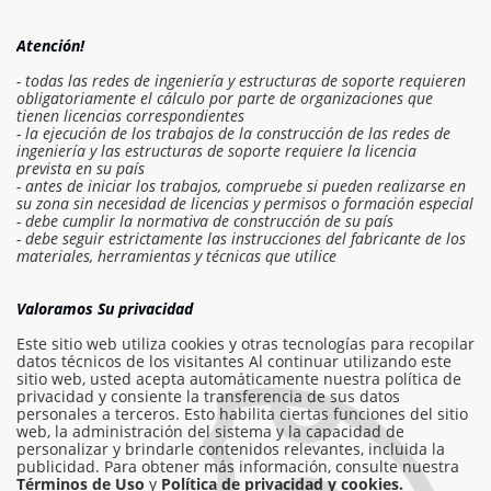
Atención!
- todas las redes de ingeniería y estructuras de soporte requieren
obligatoriamente el cálculo por parte de organizaciones que
tienen licencias correspondientes
- la ejecución de los trabajos de la construcción de las redes de
ingeniería y las estructuras de soporte requiere la licencia
prevista en su país
- antes de iniciar los trabajos, compruebe si pueden realizarse en
su zona sin necesidad de licencias y permisos o formación especial
- debe cumplir la normativa de construcción de su país
- debe seguir estrictamente las instrucciones del fabricante de los
Iniciar sesión en el presupuesto
materiales, herramientas y técnicas que utilice
Solicitar trabajo
Valoramos Su privacidad
Este sitio web utiliza cookies y otras tecnologías para recopilar
datos técnicos de los visitantes Al continuar utilizando este
sitio web, usted acepta automáticamente nuestra política de
info@am-builder.com
privacidad y consiente la transferencia de sus datos
personales a terceros. Esto habilita ciertas funciones del sitio
Ayuda al proyecto
web, la administración del sistema y la capacidad de
personalizar y brindarle contenidos relevantes, incluida la
Catalogar
Sobre el proyecto
Para socios
publicidad. Para obtener más información, consulte nuestra
Contactos
Términos de Uso
y
Política de privacidad y cookies.