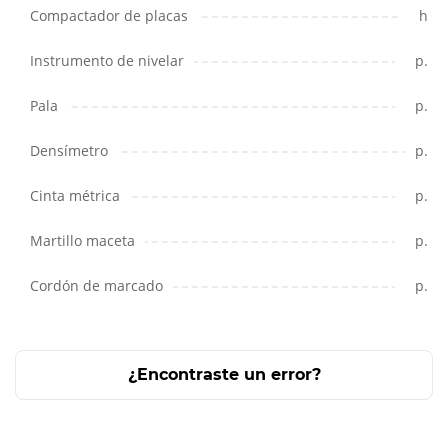
Compactador de placas
h
Instrumento de nivelar
p.
Pala
p.
Densímetro
p.
Cinta métrica
p.
Martillo maceta
p.
Cordón de marcado
p.
¿Encontraste un error?