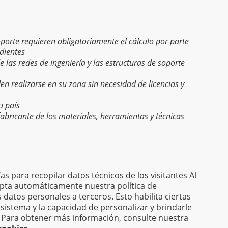
soporte requieren obligatoriamente el cálculo por parte
dientes
de las redes de ingeniería y las estructuras de soporte
den realizarse en su zona sin necesidad de licencias y
u país
 fabricante de los materiales, herramientas y técnicas
ías para recopilar datos técnicos de los visitantes Al
Ayuda al proyecto
info@am-builder.com
cepta automáticamente nuestra política de
alogar
Sobre el proyecto
Para socios
Contactos
 datos personales a terceros. Esto habilita ciertas
 sistema y la capacidad de personalizar y brindarle
d. Para obtener más información, consulte nuestra