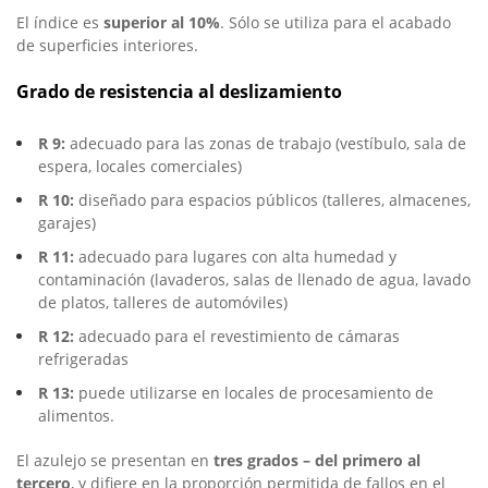
El índice es
superior al 10%
. Sólo se utiliza para el acabado
de superficies interiores.
Grado de resistencia al deslizamiento
R 9:
adecuado para las zonas de trabajo (vestíbulo, sala de
espera, locales comerciales)
R 10:
diseñado para espacios públicos (talleres, almacenes,
garajes)
R 11:
adecuado para lugares con alta humedad y
contaminación (lavaderos, salas de llenado de agua, lavado
de platos, talleres de automóviles)
R 12:
adecuado para el revestimiento de cámaras
refrigeradas
R 13:
puede utilizarse en locales de procesamiento de
alimentos.
El azulejo se presentan en
tres grados – del primero al
tercero
, y difiere en la proporción permitida de fallos en el