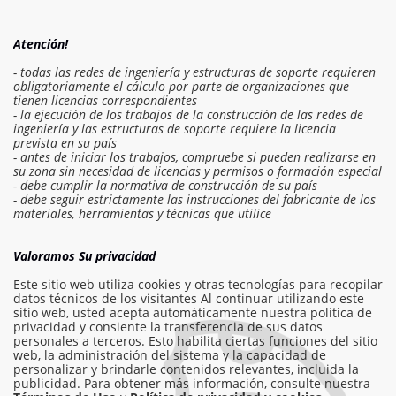
Atención!
- todas las redes de ingeniería y estructuras de soporte requieren
obligatoriamente el cálculo por parte de organizaciones que
tienen licencias correspondientes
- la ejecución de los trabajos de la construcción de las redes de
ingeniería y las estructuras de soporte requiere la licencia
prevista en su país
- antes de iniciar los trabajos, compruebe si pueden realizarse en
su zona sin necesidad de licencias y permisos o formación especial
- debe cumplir la normativa de construcción de su país
- debe seguir estrictamente las instrucciones del fabricante de los
Iniciar sesión en el presupuesto
materiales, herramientas y técnicas que utilice
Solicitar trabajo
Valoramos Su privacidad
Este sitio web utiliza cookies y otras tecnologías para recopilar
datos técnicos de los visitantes Al continuar utilizando este
sitio web, usted acepta automáticamente nuestra política de
info@am-builder.com
privacidad y consiente la transferencia de sus datos
personales a terceros. Esto habilita ciertas funciones del sitio
Ayuda al proyecto
web, la administración del sistema y la capacidad de
personalizar y brindarle contenidos relevantes, incluida la
Catalogar
Sobre el proyecto
Para socios
publicidad. Para obtener más información, consulte nuestra
Contactos