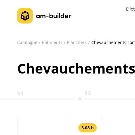
Dict
Catalogue
Bâtiments
Planchers
Chevauchements com
Chevauchements
01
02
3.08 h