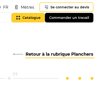
FR
Mètres
Se connecter au devis
Catalogue
Commander un travail
Retour à la rubrique Planchers
05