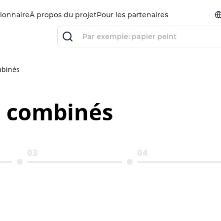
ionnaire
À propos du projet
Pour les partenaires
binés
 combinés
03
04