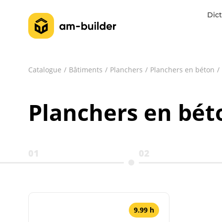
Dict
Catalogue
Bâtiments
Planchers
Planchers en béton
Planchers en bét
01
02
9.99 h