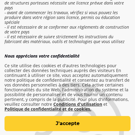
de structures porteuses nécessite une licence prévue dans votre
pays
- avant de commencer les travaux, vérifiez si vous pouvez les
produire dans votre région sans licence, permis ou éducation
spéciale
- il est nécessaire de se conformer aux règlements de construction
de votre pays
- il est nécessaire de suivre strictement les instructions du
fabricant des matériaux, outils et technologies que vous utilisez
Se connecter au devis
Nous apprécions votre confidentialité
Commander un travail
Ce site utilise des cookies et d'autres technologies pour
collecter des données techniques auprès des visiteurs En
continuant à utiliser ce site, vous acceptez automatiquement
notre politique de confidentialité et consentez au transfert de
info@am-builder.com
vos données personnelles à des tiers. Cela active certaines
fonctionnalités du site Web, l'administration du système et la
Aidez le projet
possibilité de personnaliser et de vous fournir un contenu
pertinent, y compris de la publicité. Pour plus d'informations,
Catalogue
À propos du projet
veuillez consulter notre
Conditions d'utilisation
et
Pour les partenaires
Contacts
Politique de confidentialité et de cookies.
Conditions d'utilisation
J'accepte
Politique de confidentialité et de cookies