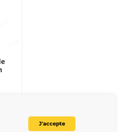
de
n
J'accepte