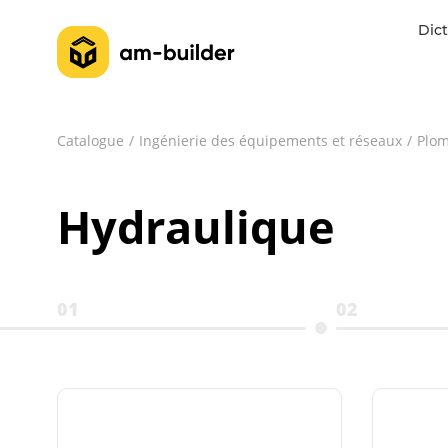
Dict
Catalogue
Ingénierie des équipements et réseaux
Plom
Hydraulique
01
02