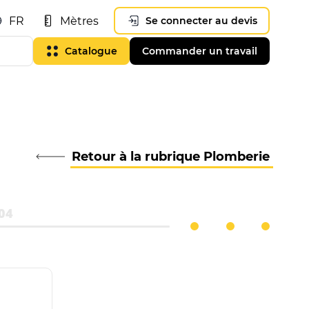
FR
Mètres
Se connecter au devis
Catalogue
Commander un travail
Retour à la rubrique Plomberie
04