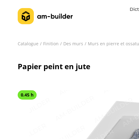
Dict
Catalogue
Finition
Des murs
Murs en pierre et ossat
Papier peint en jute
0.45 h