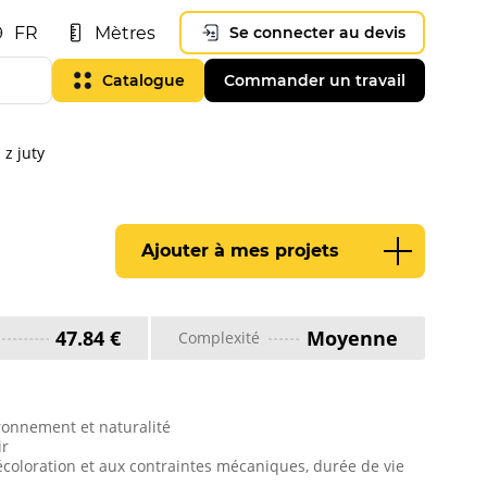
FR
Mètres
Se connecter au devis
Catalogue
Commander un travail
 z juty
Ajouter à mes projets
47.84 €
Moyenne
Complexité
ironnement et naturalité
ir
décoloration et aux contraintes mécaniques, durée de vie