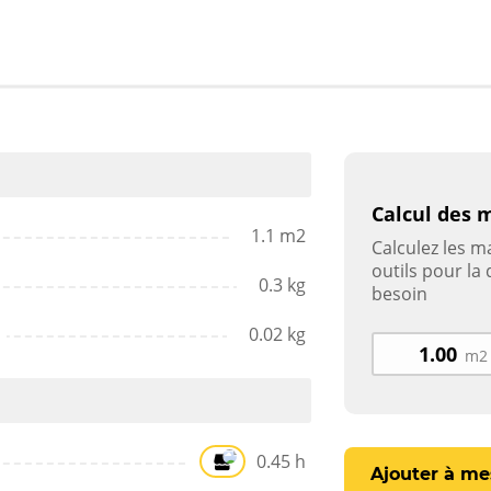
Calcul des 
1.1 m2
Calculez les ma
outils pour la
0.3 kg
besoin
0.02 kg
m2
0.45 h
Ajouter à me