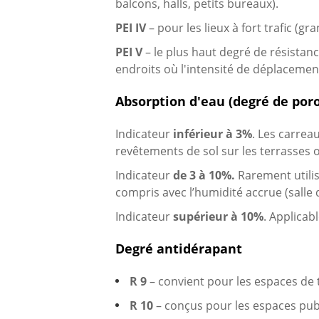
balcons, halls, petits bureaux).
PEI IV
– pour les lieux à fort trafic (
PEI V
– le plus haut degré de résistanc
endroits où l'intensité de déplacement
Absorption d'eau (degré de poro
Indicateur
inférieur à 3%
. Les carrea
revêtements de sol sur les terrasses 
Indicateur
de 3 à 10%.
Rarement utilis
compris avec l’humidité accrue (salle de
Indicateur
supérieur à 10%
. Applicab
Degré antidérapant
R 9
– convient pour les espaces de t
R 10
– conçus pour les espaces publi