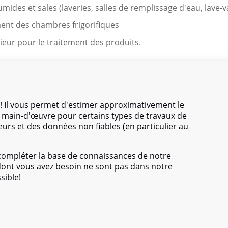
mides et sales (laveries, salles de remplissage d'eau, lave-v
ent des chambres frigorifiques
rieur pour le traitement des produits.
 -
du premier au troisième
– et diffère par la fraction admis
re de différentes dimensions et formes.
! Il vous permet d'estimer approximativement le
de main-d'œuvre pour certains types de travaux de
eurs et des données non fiables (en particulier au
 compléter la base de connaissances de notre
 dont vous avez besoin ne sont pas dans notre
sible!