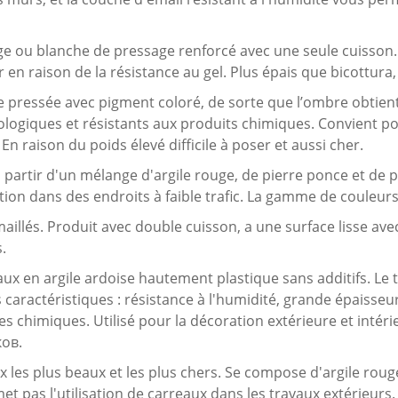
ge ou blanche de pressage renforcé avec une seule cuisson. 
ur en raison de la résistance au gel. Plus épais que bicottura
e pressée avec pigment coloré, de sorte que l’ombre obtient
ogiques et résistants aux produits chimiques. Convient pour
 En raison du poids élevé difficile à poser et aussi cher.
 partir d'un mélange d'argile rouge, de pierre ponce et de
ation dans des endroits à faible trafic. La gamme de couleur
maillés. Produit avec double cuisson, a une surface lisse ave
.
ux en argile ardoise hautement plastique sans additifs. Le 
caractéristiques : résistance à l'humidité, grande épaisseur
 chimiques. Utilisé pour la décoration extérieure et intéri
ков.
x les plus beaux et les plus chers. Se compose d'argile roug
 pas l'utilisation de carreaux dans les travaux extérieurs. À l