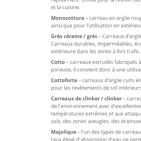
et la cuisine.
Monocottura –
carreau en argile rou
ainsi que pour l’utilisation en extérie
Grès cérame / grès
– Carreaux d’argil
Carreaux durables, imperméables, écol
extérieure dans les zones à fort trafic.
Cotto
– carreaux extrudés fabriqués à
poreuse, il convient donc à une utilis
Cottoforte
– carreaux d’argile cuits é
pour les revêtements de sol intérieurs
Carreaux de clinker / clinker
– carrea
de l'environnement avec d'excellentes 
températures extrêmes et aux attaques
sols, des zones aveugles, des drainsо
Majolique
– l'un des types de carreau
taux élevé d'absorption d'eau ne permet