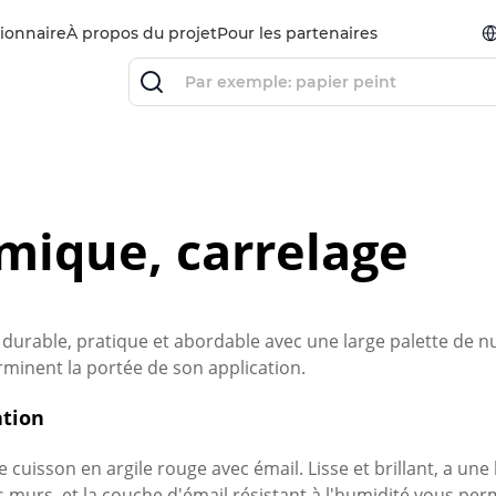
ionnaire
À propos du projet
Pour les partenaires
mique, carrelage
 durable, pratique et abordable avec une large palette de n
rminent la portée de son application.
ation
e cuisson en argile rouge avec émail. Lisse et brillant, a u
es murs, et la couche d'émail résistant à l'humidité vous perm