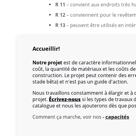
R 11
– convient aux endroits très hu
R 12
– conviennent pour le revêtem
R 13
– peuvent être utilisés en inté
Le carrelage peut être de trois grades
les carreaux de céramique peuvent êt
Accueillir!
Notre projet
est de caractère informationnel
coût, la quantité de matériaux et les coûts 
construction. Le projet peut contenir des err
stade bêta) et n'est pas un guide d'action.
Nous travaillons constamment à élargir et à
projet.
Écrivez-nous
si les types de travaux
catalogue et nous les ajouterons dès que pos
Comment ça marche, voir nos
-
capacités