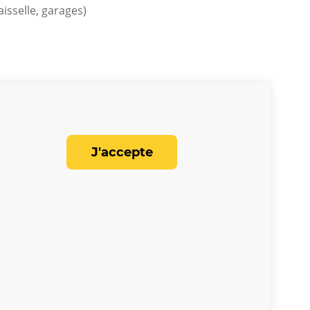
aisselle, garages)
sible de défauts dans le lot. De plus,
J'accepte