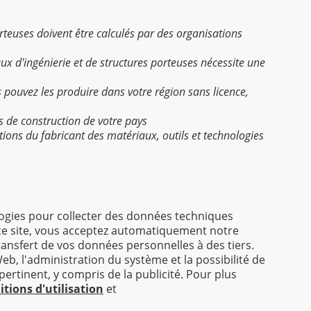
porteuses doivent être calculés par des organisations
aux d'ingénierie et de structures porteuses nécessite une
s pouvez les produire dans votre région sans licence,
s de construction de votre pays
uctions du fabricant des matériaux, outils et technologies
ologies pour collecter des données techniques
r ce site, vous acceptez automatiquement notre
Aidez le projet
info@am-builder.com
transfert de vos données personnelles à des tiers.
alogue
À propos du projet
Pour les partenaires
Contacts
Web, l'administration du système et la possibilité de
ertinent, y compris de la publicité. Pour plus
tions d'utilisation
et