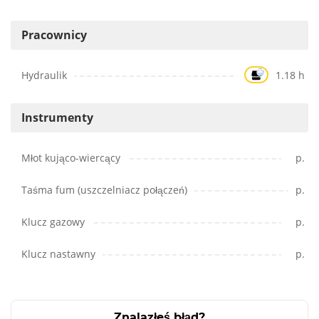
Pracownicy
Hydraulik
1.18 h
Instrumenty
Młot kująco-wiercący
p.
Taśma fum (uszczelniacz połączeń)
p.
Klucz gazowy
p.
Klucz nastawny
p.
Znalazłeś błąd?