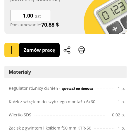
szt
70.88
$
Podsumowanie:
Zamów pracę
Materiały
Regulator różnicy ciśnień -
1 p.
sprawdź na Amazon
Kołek z wkrętem do szybkiego montażu 6x60
1 p.
Wiertło SDS
0.02 p.
Zacisk z gwintem i kołkiem f50 mm KTR-50
1 p.