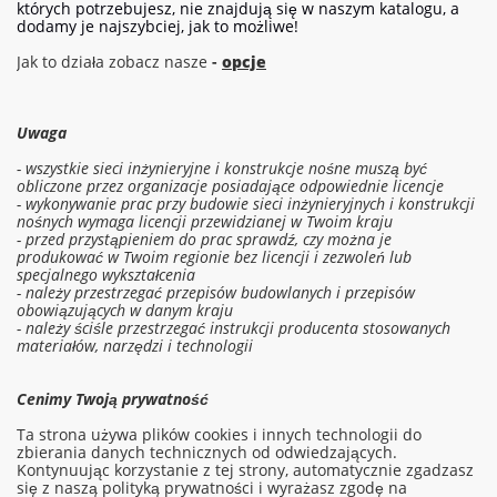
których potrzebujesz, nie znajdują się w naszym katalogu, a
dodamy je najszybciej, jak to możliwe!
Jak to działa zobacz nasze
-
opcje
Uwaga
- wszystkie sieci inżynieryjne i konstrukcje nośne muszą być
obliczone przez organizacje posiadające odpowiednie licencje
- wykonywanie prac przy budowie sieci inżynieryjnych i konstrukcji
nośnych wymaga licencji przewidzianej w Twoim kraju
- przed przystąpieniem do prac sprawdź, czy można je
produkować w Twoim regionie bez licencji i zezwoleń lub
specjalnego wykształcenia
- należy przestrzegać przepisów budowlanych i przepisów
obowiązujących w danym kraju
- należy ściśle przestrzegać instrukcji producenta stosowanych
materiałów, narzędzi i technologii
Cenimy Twoją prywatność
Zaloguj się do kosztorysu
Ta strona używa plików cookies i innych technologii do
zbierania danych technicznych od odwiedzających.
Zamów pracę
Kontynuując korzystanie z tej strony, automatycznie zgadzasz
się z naszą polityką prywatności i wyrażasz zgodę na