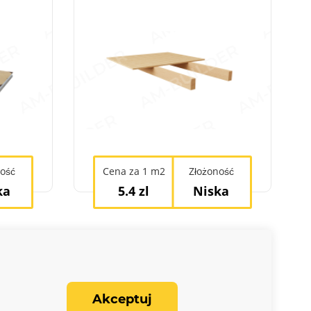
ność
Cena za 1 m2
Złożoność
ka
5.4 zl
Niska
Akceptuj