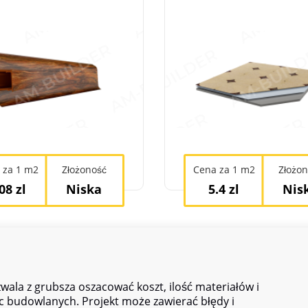
 za 1 m2
Złożoność
Cena za 1 m2
Złożo
08 zl
Niska
5.4 zl
Nis
wala z grubsza oszacować koszt, ilość materiałów i
c budowlanych. Projekt może zawierać błędy i