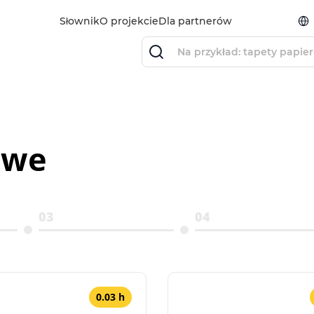
Słownik
O projekcie
Dla partnerów
owe
03
04
0.03 h