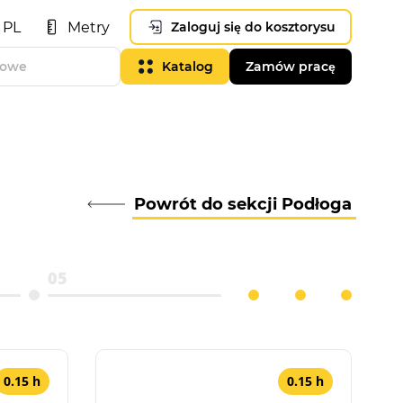
PL
Metry
Zaloguj się do kosztorysu
Katalog
Zamów pracę
Powrót do sekcji Podłoga
05
0.15 h
0.15 h