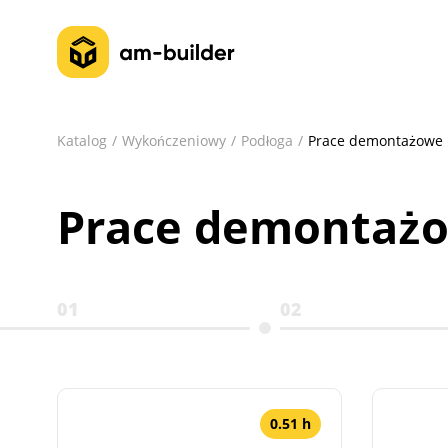
Katalog
Wykończeniowy
Podłoga
Prace demontażowe
Prace demontaż
01
02
0.51 h