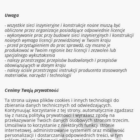
Uwaga
- wszystkie sieci inżynieryjne i konstrukcje nośne muszą być
obliczone przez organizacje posiadające odpowiednie licencje
- wykonywanie prac przy budowie sieci inżynieryjnych i konstrukcji
nośnych wymaga licencji przewidzianej w Twoim kraju
- przed przystąpieniem do prac sprawdź, czy można je
produkować w Twoim regionie bez licencji i zezwoleń lub
specjalnego wykształcenia
- należy przestrzegać przepisów budowlanych i przepisów
obowiązujących w danym kraju
- należy ściśle przestrzegać instrukcji producenta stosowanych
materiałów, narzędzi i technologii
Zaloguj się do kosztorysu
Cenimy Twoją prywatność
Zamów pracę
Ta strona używa plików cookies i innych technologii do
zbierania danych technicznych od odwiedzających.
Kontynuując korzystanie z tej strony, automatycznie zgadzasz
się z naszą polityką prywatności i wyrażasz zgodę na
przekazywanie Twoich danych osobowych stronom trzecim.
info@am-builder.com
Umożliwia to korzystanie z niektórych funkcji stronie
Pomóż projektowi
internetowej, administrowanie systemem oraz możliwość
personalizacji i dostarczania odpowiednich treści, w tym
Katalog
O projekcie
Dla partnerów
Kontakt