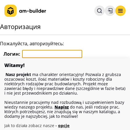
Авторизация
Пожалуйста, авторизуйтесь:
Логин:
Пароль:
Witamy!
Запомнить меня на этом компьютере
Nasz projekt
ma charakter orientacyjny! Pozwala z grubsza
oszacować koszt, ilość materiałów i koszty robocizny dla
niektórych rodzajów prac budowlanych. Projekt może
zawierać błędy i nieprawdziwe dane (szczególnie w fazie beta)
Забыли свой пароль?
i nie jest przewodnikiem po działaniu.
Зарегистрироваться
Nieustannie pracujemy nad rozbudową i uzupełnieniem bazy
Если вы впервые на сайте, заполните, пожалуйста,
wiedzy naszego projektu.
Napisz
do nas, jeśli rodzaje prac,
których potrzebujesz, nie znajdują się w naszym katalogu, a
регистрационную форму.
dodamy je najszybciej, jak to możliwe!
Jak to działa zobacz nasze
-
opcje