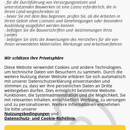
- für die Durchführung von Versorgungsnetzen und
unterstützenden Bauwerken ist eine Lizenz erforderlich, die in
Ihrem Land vorgeschrieben ist
- bevor Sie mit dem Bau beginnen, prüfen Sie, ob die Arbeiten in
Ihrem Gebiet ohne Lizenzen und Genehmigungen oder besondere
Ausbildung ausgeführt werden können
- befolgen Sie die Bauvorschriften und -bestimmungen Ihres
Landes
- befolgen Sie stets die Anweisungen des Herstellers für die von
Ihnen verwendeten Materialien, Werkzeuge und Arbeitsverfahren
In die Kostenschätzung einloggen
Wir schätzen Ihre Privatsphäre
Diese Website verwendet Cookies und andere Technologien,
Arbeit bestellen
um technische Daten von Besuchern zu sammeln. Durch die
weitere Nutzung dieser Website erklären Sie sich automatisch
mit unserer Datenschutzerklärung einverstanden und
stimmen zu, dass wir Ihre persönlichen Daten an Dritte
weitergeben dürfen. Dies ermöglicht bestimmte Website-
info@am-builder.com
Funktionen, die Systemadministration und die Möglichkeit, Sie
mit relevanten Inhalten, einschließlich Werbung, zu versorgen
Helfen Sie dem Projekt
und zu personalisieren. Weitere Informationen entnehmen
Sie bitte unserer
Katalog
Über das Projekt
Für Partner
Nutzungsbedingungen
und
Kontakte
Datenschutz- und Cookie-Richtlinie.
Nutzungsbedingungen