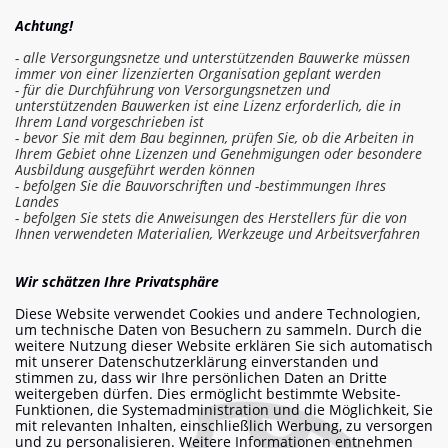
Achtung!
- alle Versorgungsnetze und unterstützenden Bauwerke müssen
immer von einer lizenzierten Organisation geplant werden
- für die Durchführung von Versorgungsnetzen und
unterstützenden Bauwerken ist eine Lizenz erforderlich, die in
Ihrem Land vorgeschrieben ist
- bevor Sie mit dem Bau beginnen, prüfen Sie, ob die Arbeiten in
Ihrem Gebiet ohne Lizenzen und Genehmigungen oder besondere
Ausbildung ausgeführt werden können
- befolgen Sie die Bauvorschriften und -bestimmungen Ihres
Landes
- befolgen Sie stets die Anweisungen des Herstellers für die von
Ihnen verwendeten Materialien, Werkzeuge und Arbeitsverfahren
In die Kostenschätzung einloggen
Wir schätzen Ihre Privatsphäre
Diese Website verwendet Cookies und andere Technologien,
Arbeit bestellen
um technische Daten von Besuchern zu sammeln. Durch die
weitere Nutzung dieser Website erklären Sie sich automatisch
mit unserer Datenschutzerklärung einverstanden und
stimmen zu, dass wir Ihre persönlichen Daten an Dritte
weitergeben dürfen. Dies ermöglicht bestimmte Website-
info@am-builder.com
Funktionen, die Systemadministration und die Möglichkeit, Sie
mit relevanten Inhalten, einschließlich Werbung, zu versorgen
Helfen Sie dem Projekt
und zu personalisieren. Weitere Informationen entnehmen