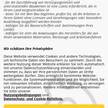
- für die Durchführung von Versorgungsnetzen und
unterstützenden Bauwerken ist eine Lizenz erforderlich, die in
Ihrem Land vorgeschrieben ist
- bevor Sie mit dem Bau beginnen, prüfen Sie, ob die Arbeiten in
Ihrem Gebiet ohne Lizenzen und Genehmigungen oder besondere
Ausbildung ausgeführt werden können
- befolgen Sie die Bauvorschriften und -bestimmungen Ihres
Landes
- befolgen Sie stets die Anweisungen des Herstellers für die von
Ihnen verwendeten Materialien, Werkzeuge und Arbeitsverfahren
In die Kostenschätzung einloggen
Wir schätzen Ihre Privatsphäre
Diese Website verwendet Cookies und andere Technologien,
Arbeit bestellen
um technische Daten von Besuchern zu sammeln. Durch die
weitere Nutzung dieser Website erklären Sie sich automatisch
mit unserer Datenschutzerklärung einverstanden und
stimmen zu, dass wir Ihre persönlichen Daten an Dritte
weitergeben dürfen. Dies ermöglicht bestimmte Website-
info@am-builder.com
Funktionen, die Systemadministration und die Möglichkeit, Sie
mit relevanten Inhalten, einschließlich Werbung, zu versorgen
Helfen Sie dem Projekt
und zu personalisieren. Weitere Informationen entnehmen
Sie bitte unserer
Katalog
Über das Projekt
Für Partner
Nutzungsbedingungen
und
Kontakte
Datenschutz- und Cookie-Richtlinie.