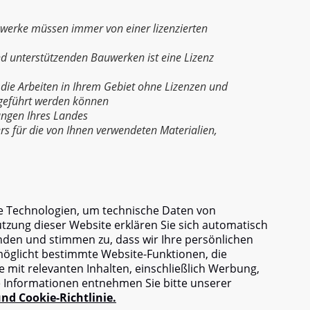
uwerke müssen immer von einer lizenzierten
d unterstützenden Bauwerken ist eine Lizenz
 die Arbeiten in Ihrem Gebiet ohne Lizenzen und
geführt werden können
ungen Ihres Landes
ers für die von Ihnen verwendeten Materialien,
e Technologien, um technische Daten von
zung dieser Website erklären Sie sich automatisch
Helfen Sie dem Projekt
info@am-builder.com
nden und stimmen zu, dass wir Ihre persönlichen
alog
Über das Projekt
Für Partner
Kontakte
möglicht bestimmte Website-Funktionen, die
e mit relevanten Inhalten, einschließlich Werbung,
e Informationen entnehmen Sie bitte unserer
nd Cookie-Richtlinie.