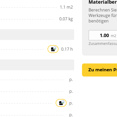
Materialbe
1.1 m2
Berechnen Sie 
Werkzeuge für 
0.07 kg
benötigen
m2
Zusammenfassu
0.17 h
Zu meinen P
p.
p.
p.
p.