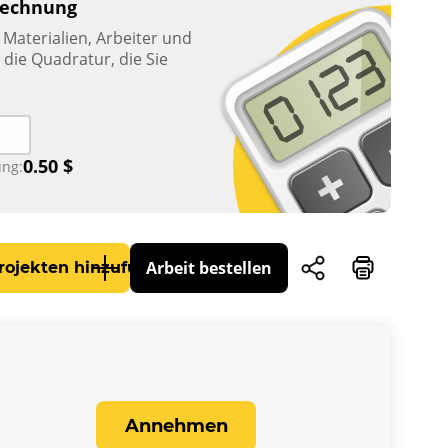
rechnung
Materialien, Arbeiter und
die Quadratur, die Sie
0.50
$
ng:
Arbeit bestellen
rojekten hinzufügen
Annehmen