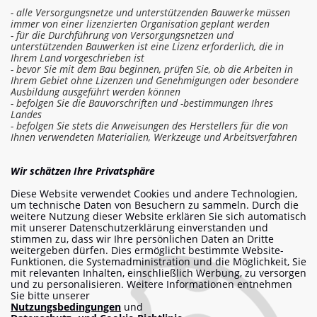
- alle Versorgungsnetze und unterstützenden Bauwerke müssen
immer von einer lizenzierten Organisation geplant werden
- für die Durchführung von Versorgungsnetzen und
unterstützenden Bauwerken ist eine Lizenz erforderlich, die in
Ihrem Land vorgeschrieben ist
- bevor Sie mit dem Bau beginnen, prüfen Sie, ob die Arbeiten in
Ihrem Gebiet ohne Lizenzen und Genehmigungen oder besondere
Ausbildung ausgeführt werden können
- befolgen Sie die Bauvorschriften und -bestimmungen Ihres
Landes
- befolgen Sie stets die Anweisungen des Herstellers für die von
Ihnen verwendeten Materialien, Werkzeuge und Arbeitsverfahren
In die Kostenschätzung einloggen
Wir schätzen Ihre Privatsphäre
Diese Website verwendet Cookies und andere Technologien,
Arbeit bestellen
um technische Daten von Besuchern zu sammeln. Durch die
weitere Nutzung dieser Website erklären Sie sich automatisch
mit unserer Datenschutzerklärung einverstanden und
stimmen zu, dass wir Ihre persönlichen Daten an Dritte
weitergeben dürfen. Dies ermöglicht bestimmte Website-
info@am-builder.com
Funktionen, die Systemadministration und die Möglichkeit, Sie
mit relevanten Inhalten, einschließlich Werbung, zu versorgen
Helfen Sie dem Projekt
und zu personalisieren. Weitere Informationen entnehmen
Sie bitte unserer
Katalog
Über das Projekt
Für Partner
Nutzungsbedingungen
und
Kontakte