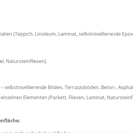
lien (Teppich, Linoleum, Laminat, selbstnivellierende Epox
l, Natursteinfliesen).
 – selbstnivellierende Böden, Terrazzoböden, Beton-, Aspha
inzelnen Elementen (Parkett, Fliesen, Laminat, Natursteinfl
enfläche: