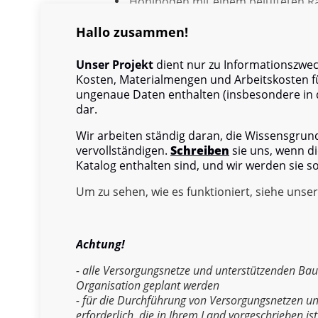
Hohlböden mit einem belüfteten R
Massivböden ohne Unterbodenfläc
Hallo zusammen!
Unser Projekt
dient nur zu Informationszweck
Kosten, Materialmengen und Arbeitskosten f
ungenaue Daten enthalten (insbesondere in d
dar.
Wir arbeiten ständig daran, die Wissensgru
vervollständigen.
Schreiben
sie uns, wenn di
Katalog enthalten sind, und wir werden sie s
Um zu sehen, wie es funktioniert, siehe unse
Achtung!
- alle Versorgungsnetze und unterstützenden Ba
Organisation geplant werden
- für die Durchführung von Versorgungsnetzen un
erforderlich, die in Ihrem Land vorgeschrieben ist