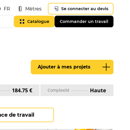
FR
Mètres
Se connecter au devis
Catalogue
Commander un travail
Ajouter à mes projets
184.75 €
Haute
Complexité
ce de travail