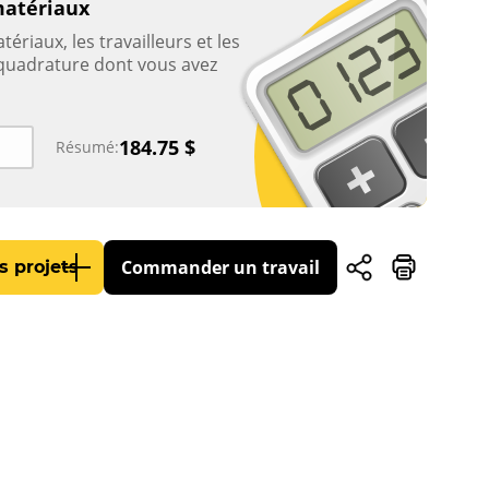
matériaux
tériaux, les travailleurs et les
 quadrature dont vous avez
184.75
$
Résumé:
Commander un travail
s projets