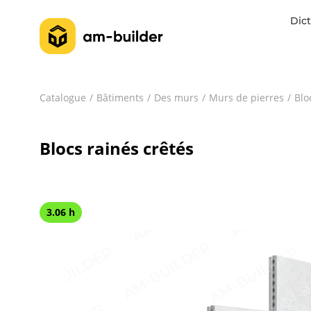
Dict
Catalogue
Bâtiments
Des murs
Murs de pierres
Blo
Blocs rainés crêtés
3.06 h