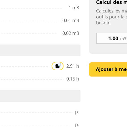
Calcul des 
1 m3
Calculez les ma
outils pour la
0.01 m3
besoin
0.02 m3
m3
2.91 h
Ajouter à me
0.15 h
p.
p.