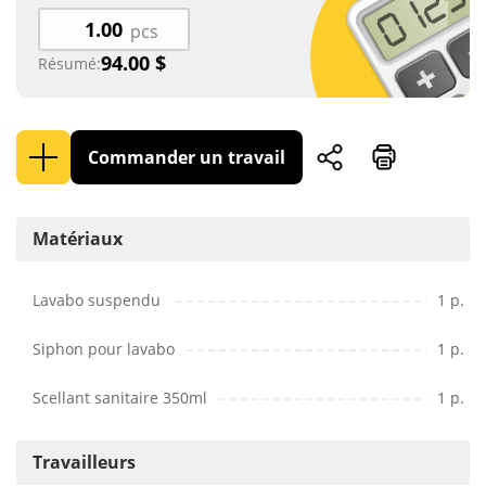
pcs
94.00
$
Résumé:
Commander un travail
Matériaux
Lavabo suspendu
1 p.
Siphon pour lavabo
1 p.
Scellant sanitaire 350ml
1 p.
Travailleurs