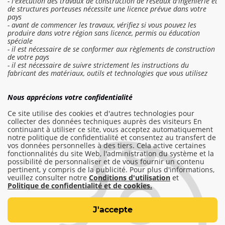
- l'exécution des travaux de construction de réseaux d'ingénierie et
de structures porteuses nécessite une licence prévue dans votre
pays
- avant de commencer les travaux, vérifiez si vous pouvez les
produire dans votre région sans licence, permis ou éducation
spéciale
- il est nécessaire de se conformer aux règlements de construction
de votre pays
- il est nécessaire de suivre strictement les instructions du
fabricant des matériaux, outils et technologies que vous utilisez
Se connecter au devis
Nous apprécions votre confidentialité
Commander un travail
Ce site utilise des cookies et d'autres technologies pour
collecter des données techniques auprès des visiteurs En
continuant à utiliser ce site, vous acceptez automatiquement
notre politique de confidentialité et consentez au transfert de
info@am-builder.com
vos données personnelles à des tiers. Cela active certaines
fonctionnalités du site Web, l'administration du système et la
Aidez le projet
possibilité de personnaliser et de vous fournir un contenu
pertinent, y compris de la publicité. Pour plus d'informations,
Catalogue
À propos du projet
veuillez consulter notre
Conditions d'utilisation
et
Pour les partenaires
Contacts
Politique de confidentialité et de cookies.
Conditions d'utilisation
J'accepte
Politique de confidentialité et de cookies