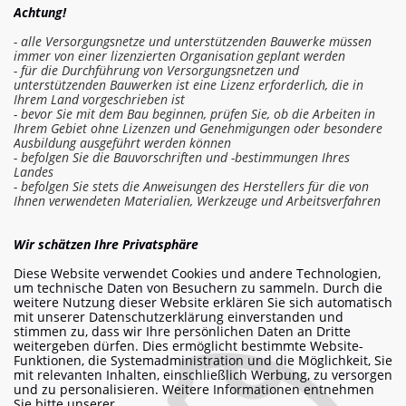
Achtung!
- alle Versorgungsnetze und unterstützenden Bauwerke müssen
immer von einer lizenzierten Organisation geplant werden
- für die Durchführung von Versorgungsnetzen und
unterstützenden Bauwerken ist eine Lizenz erforderlich, die in
Ihrem Land vorgeschrieben ist
- bevor Sie mit dem Bau beginnen, prüfen Sie, ob die Arbeiten in
Ihrem Gebiet ohne Lizenzen und Genehmigungen oder besondere
Ausbildung ausgeführt werden können
- befolgen Sie die Bauvorschriften und -bestimmungen Ihres
Landes
- befolgen Sie stets die Anweisungen des Herstellers für die von
Ihnen verwendeten Materialien, Werkzeuge und Arbeitsverfahren
In die Kostenschätzung einloggen
Wir schätzen Ihre Privatsphäre
Diese Website verwendet Cookies und andere Technologien,
Arbeit bestellen
um technische Daten von Besuchern zu sammeln. Durch die
weitere Nutzung dieser Website erklären Sie sich automatisch
mit unserer Datenschutzerklärung einverstanden und
stimmen zu, dass wir Ihre persönlichen Daten an Dritte
weitergeben dürfen. Dies ermöglicht bestimmte Website-
info@am-builder.com
Funktionen, die Systemadministration und die Möglichkeit, Sie
mit relevanten Inhalten, einschließlich Werbung, zu versorgen
Helfen Sie dem Projekt
und zu personalisieren. Weitere Informationen entnehmen
Sie bitte unserer
Katalog
Über das Projekt
Für Partner